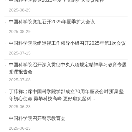
中国科学院传达2025年夏季党组扩大会议精神
2025-08-29
中国科学院党组召开2025年夏季扩大会议
2025-08-29
中国科学院党组巡视工作领导小组召开2025年第1次会议
2025-07-15
中国科学院召开深入贯彻中央八项规定精神学习教育专题
党课报告会
2025-07-08
丁薛祥出席中国科学院学部成立70周年座谈会时强调 坚
守初心使命 勇攀科技高峰 更好肩负起科...
2025-06-23
中国科学院召开警示教育会
2025-06-23