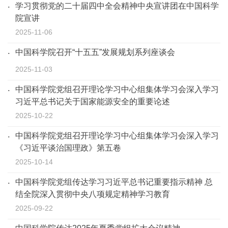
学习贯彻党的二十届四中全会精神中央宣讲团在中国科学
院宣讲
2025-11-06
中国科学院召开“十五五”发展规划系列座谈会
2025-11-03
中国科学院党组召开理论学习中心组集体学习会深入学习
习近平总书记关于国家能源安全的重要论述
2025-10-22
中国科学院党组召开理论学习中心组集体学习会深入学习
《习近平谈治国理政》第五卷
2025-10-14
中国科学院党组传达学习习近平总书记重要指示精神 总
结全院深入贯彻中央八项规定精神学习教育
2025-09-22