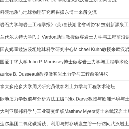
科院地质与地球物理研究所崔振东博士来所交流
岩石力学与岩土工程学报》(英)喜获湖北省科协“科技创新源泉工
兰代尔夫特大学P. J. Vardon助理教授做客岩土力学与工程前沿
国亥姆霍兹波茨坦地球科学研究中心Michael Kühn教授来武
国爱丁堡大学John P. Morrissey博士做客岩土力学与工程学术
aurice B. Dusseault教授做客岩土力学与工程前沿讲坛
拿大多伦多大学周兵研究员做客岩土力学与工程学术论坛
际地质力学数值与分析方法主编Félix Darve教授与欧洲环境与土木工程
大利亚联邦科学与工业研究组织Matthew Myers博士来武汉岩
达尔集团二氧化碳捕获、利用与封存研发主管一行访问武汉岩土