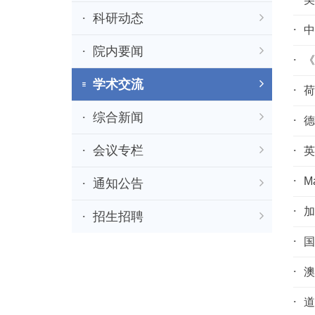
科研动态
中
院内要闻
《
学术交流
荷
综合新闻
德
会议专栏
英
M
通知公告
加
招生招聘
国
澳
道