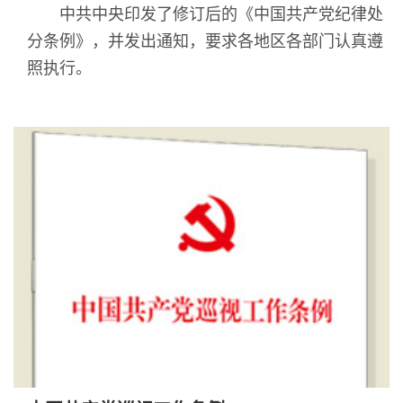
中共中央印发了修订后的《中国共产党纪律处
分条例》，并发出通知，要求各地区各部门认真遵
照执行。