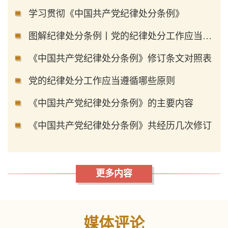
学习贯彻《中国共产党纪律处分条例》
图解纪律处分条例丨党的纪律处分工作应当遵循哪些原则
《中国共产党纪律处分条例》修订条文对照表
党的纪律处分工作应当遵循哪些原则
《中国共产党纪律处分条例》的主要内容
《中国共产党纪律处分条例》共经历几次修订
更多内容
媒体评论