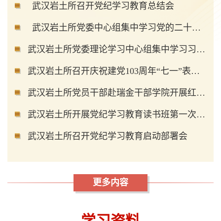
武汉岩土所召开党纪学习教育总结会
武汉岩土所党委中心组集中学习党的二十届三中全会精神
武汉岩土所党委理论学习中心组集中学习习近平总书记在全国科技大会、国家科学技术奖励大会、两院院士大会上的重要讲话精神
武汉岩土所召开庆祝建党103周年“七一”表彰暨党纪学习教育专题报告会
武汉岩土所党员干部赴瑞金干部学院开展红色学习活动
武汉岩土所开展党纪学习教育读书班第一次集中学习
武汉岩土所召开党纪学习教育启动部署会
更多内容
学习资料