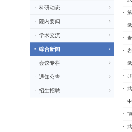
科研动态
第
院内要闻
武
学术交流
岩
综合新闻
岩
会议专栏
武
J
通知公告
武
招生招聘
中
“
武