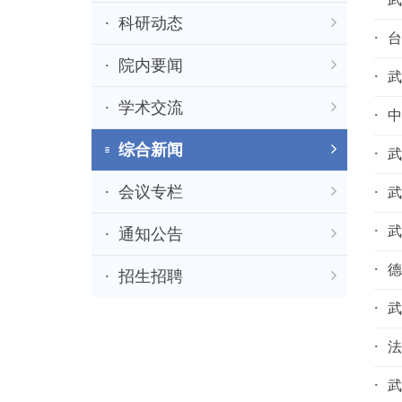
科研动态
台
院内要闻
武
学术交流
中
综合新闻
武
会议专栏
武
武
通知公告
德
招生招聘
武
法
武