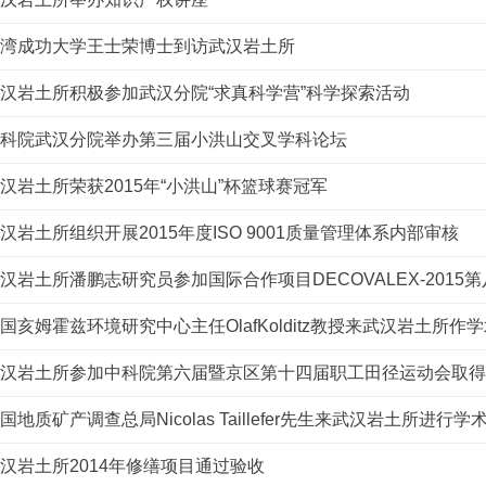
湾成功大学王士荣博士到访武汉岩土所
汉岩土所积极参加武汉分院“求真科学营”科学探索活动
科院武汉分院举办第三届小洪山交叉学科论坛
汉岩土所荣获2015年“小洪山”杯篮球赛冠军
汉岩土所组织开展2015年度ISO 9001质量管理体系内部审核
汉岩土所潘鹏志研究员参加国际合作项目DECOVALEX-2015
国亥姆霍兹环境研究中心主任OlafKolditz教授来武汉岩土所作
汉岩土所参加中科院第六届暨京区第十四届职工田径运动会取得
国地质矿产调查总局Nicolas Taillefer先生来武汉岩土所进行学
汉岩土所2014年修缮项目通过验收