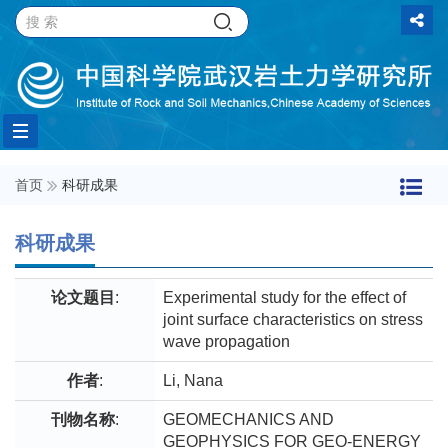
Toggle
首页
科研成果
navigation
科研成果
论文题目
:
Experimental study for the effect of
joint surface characteristics on stress
wave propagation
作者
:
Li, Nana
刊物名称
:
GEOMECHANICS AND
GEOPHYSICS FOR GEO-ENERGY